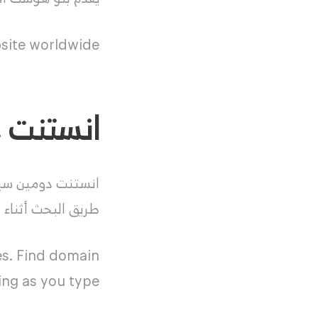
site worldwide.
انستنت دومين سي
انستنت دومين سير
طريق البحث أثناء ا
es. Find domain
ng as you type.