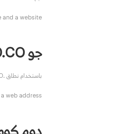
 and a website.
جو GO.CO
باستخدام نطاق .CO ، تحصل على أكثر من مجرد عنوان ويب.
 a web address.
دوم كومب omp