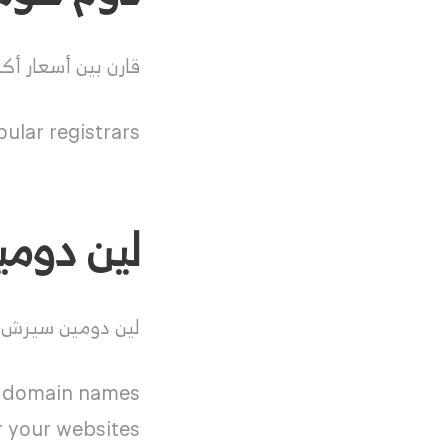
قارن بين أسعار أكثر من 745 نطاقًا من أعلى المستويات من أمناء السجلات
lar registrars.
لين دومين سيرش 
لين دومين سيرش ه
le domain names
r your websites.