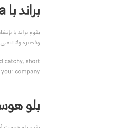
براند با Brandpa
يقوم براند با بإن
وقصيرة ولا تنسى
 catchy, short
 your company.
بلو هوست host
يقدم بلو هوست أفضل استضافة ويب