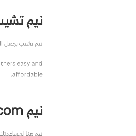
نيم تشيب echeap
نيم تشيب يجعل ال
others easy and
affordable.
نيم Name.com
نيم هنا لمساعدتك 