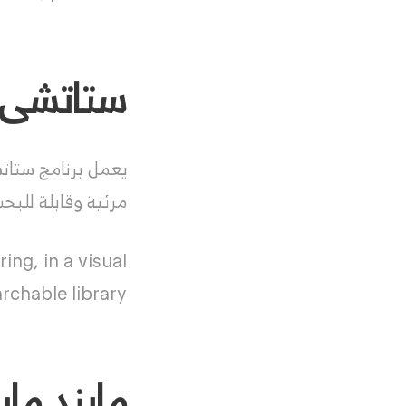
ستاتشى tache
يعمل برنامج ستات
مرئية وقابلة للبحث
ing, in a visual
rchable library.
مايند مايستر ter