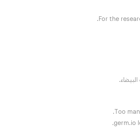
For the resear
لبيضاء.
Too many
germ.io 