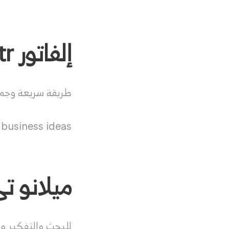
إلفاتور Elevatr
طريقة سريعة وجمي
 business ideas.
ميلانو تى anote
للبحث والتفكير وا