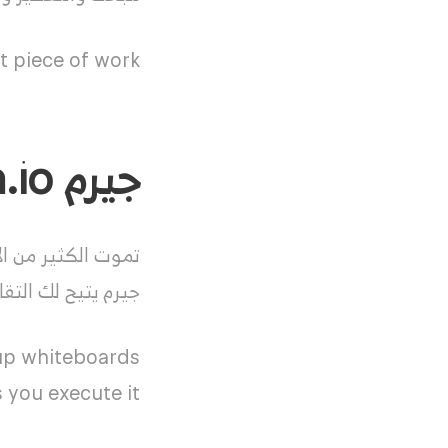
 piece of work.
جيرم germ.io
تموت الكثير من ال
جيرم يتيح لك التقاط كل لحظة reka
up whiteboards.
you execute it.