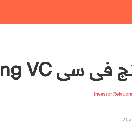
ى سى Coding VC
ثمرك.