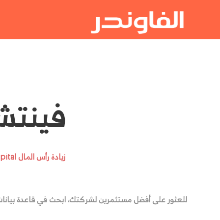
فينتشر فو
زيادة رأس المال Raising Capital
للعثور على أفضل مستثمرين لشركتك، ابحث في قاعدة بيانات فينتشر فوكس التى تضم 6000 مستثمر مق