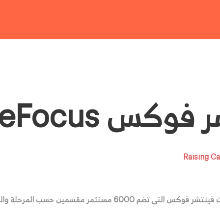
كس VentureFocus
سمين حسب المرحلة والمنطقة والقطاع وأكثر.